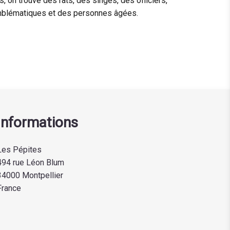
, on trouve des rats, des singes, des officiers,
 emblématiques et des personnes âgées.
Informations
Les Pépites
494 rue Léon Blum
34000 Montpellier
France