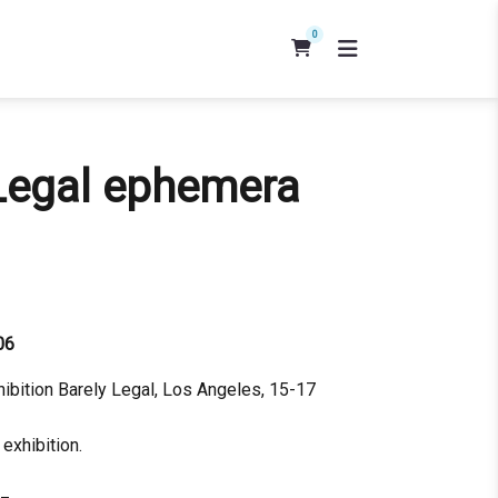
0
 Legal ephemera
06
hibition Barely Legal, Los Angeles, 15-17
exhibition.
_