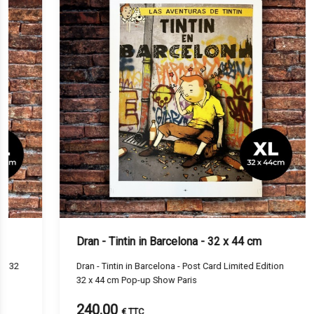
Dran - Tintin in Barcelona - 32 x 44 cm
Dr
Dran - Tintin in Barcelona - Post Card Limited Edition
[ SOLD 
32 x 44 cm Pop-up Show Paris
x 2
240.00
€ TTC