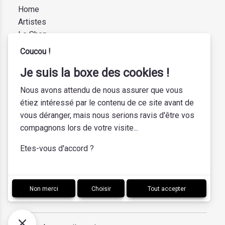
Home
Artistes
Le Shop
A propos
Coucou !
Contact
Je suis la boxe des cookies !
Transport
Vendre
Nous avons attendu de nous assurer que vous
Mentions légales
étiez intéressé par le contenu de ce site avant de
vous déranger, mais nous serions ravis d'être vos
Informations
compagnons lors de votre visite...
Les Pépites
Etes-vous d'accord ?
494 rue Léon Blum
34000 Montpellier
France
Non merci
Choisir
Tout accepter