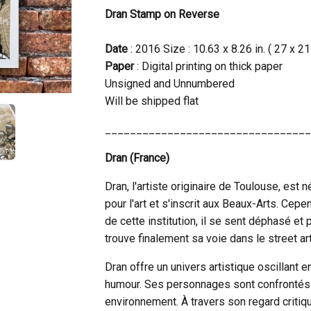
Dran Stamp on Reverse
Date
: 2016 Size : 10.63 x 8.26 in. ( 27 x 2
Paper
: Digital printing on thick paper
Unsigned and Unnumbered
Will be shipped flat
_________________________________
Dran (France)
Dran, l'artiste originaire de Toulouse, est 
pour l'art et s'inscrit aux Beaux-Arts. Cep
de cette institution, il se sent déphasé et 
trouve finalement sa voie dans le street ar
Dran offre un univers artistique oscillant e
humour. Ses personnages sont confrontés à 
environnement. À travers son regard critique