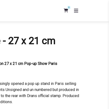
0
 - 27 x 21 cm
tion 27 x 21 cm Pop-up Show Paris
ingly opened a pop up stand in Paris selling
rints Unsigned and un numbered but produced in
o the rear with Drans official stamp. Produced
ditions.