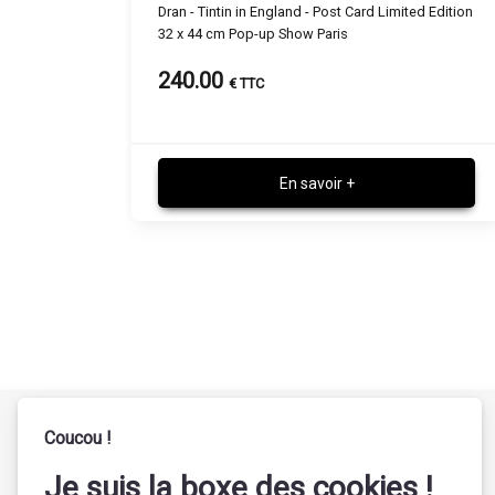
 Edition
Dran - Tintin in Barcelona - Post Card Limited
Edition 32 x 44 cm Pop-up Show Paris
240.00
€ TTC
En savoir +
Coucou !
Je suis la boxe des cookies !