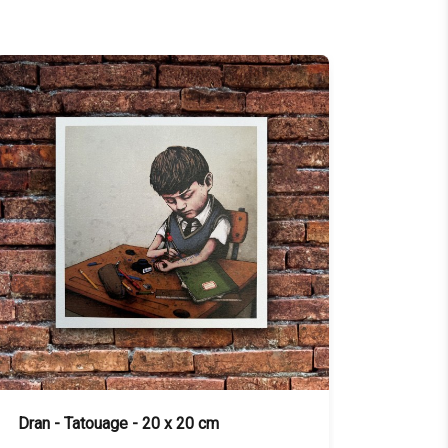
Dran - Chat tigré - 20 x 20 cm
Dran -