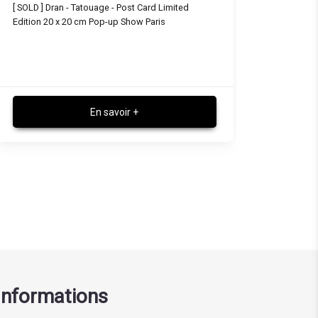
Dran - Chat tigré - Post Card Limited Edition 20 x
Dran - L'amou
20 cm Pop-up Show Paris
Edition
110.00
110.
€ TTC
En savoir +
Informations